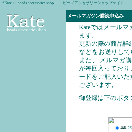
*
*Kate ++ beads accessories shop ++ ビーズアクセサリーショップケイト
メールマガジン購読申込み
Kateではメール
ます。
更新の際の商品詳
などをお送りして
また、 メルマガ
が毎回入っており
ードをご記入いた
ございます。
御登録は下のボタ
規約
に