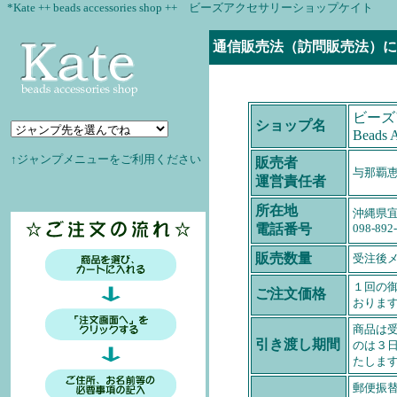
*Kate ++ beads accessories shop ++ ビーズアクセサリーショップケイト
通信販売法（訪問販売法）に
ビーズ
ショップ名
Beads A
↑ジャンプメニューをご利用ください
販売者
与那覇
運営責任者
所在地
沖縄県宜野
電話番号
098-892
販売数量
受注後
１回の
ご注文価格
おりま
商品は
引き渡し期間
のは３
たしま
郵便振