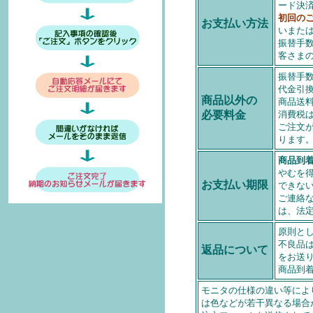
ード決
初回の
お支払い方法
いまた
振替手
客さま
振替手
代金引
商品以外の
商品送
必要料金
消費税
ご注文
ります
商品到
やむを
お支払い期限
できな
ご連絡
は、法
原則と
不良品
返品について
をお送
商品到
モニタの仕様の違い等によ
は色などが若干異なる場合