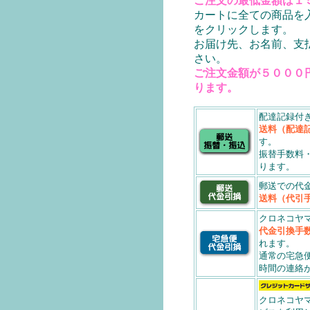
ご注文の最低金額は１
カートに全ての商品を
をクリックします。
お届け先、お名前、支
さい。
ご注文金額が５０００
ります。
配達記録付
送料（配達
す。
振替手数料
ります。
郵送での代
送料（代引
クロネコヤ
代金引換手
れます。
通常の宅急
時間の連絡
クロネコヤ